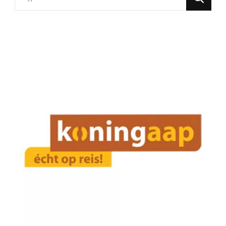
for
Something?