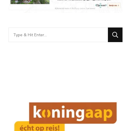
Looking
for
Something?