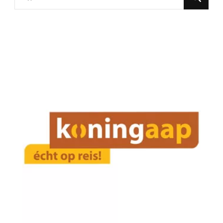
for
Something?