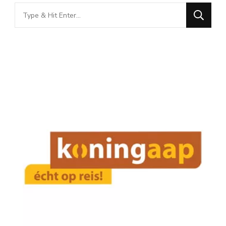
Looking
for
Something?