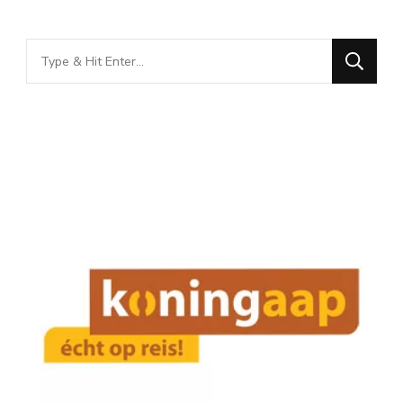
Looking
for
Something?