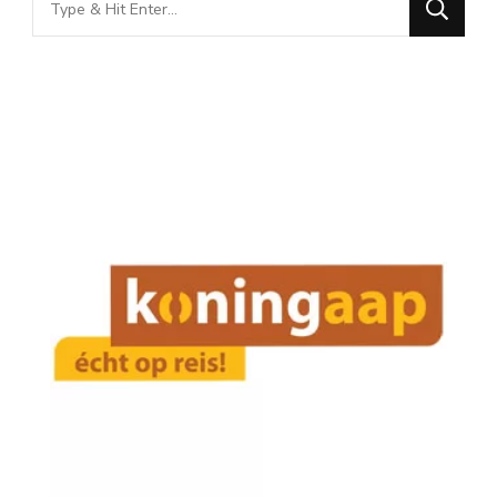
for
Something?