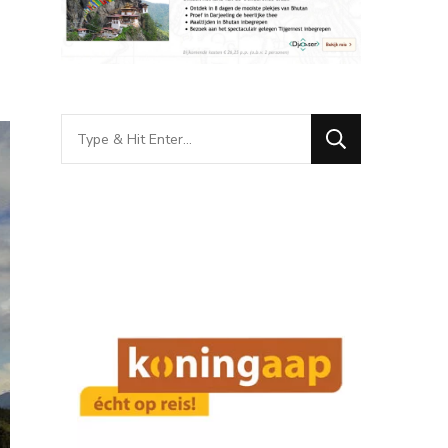
Looking
for
Something?