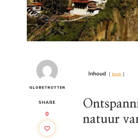
Inhoud
toon
GLOBETROTTER
Ontspanni
SHARE
0
natuur va