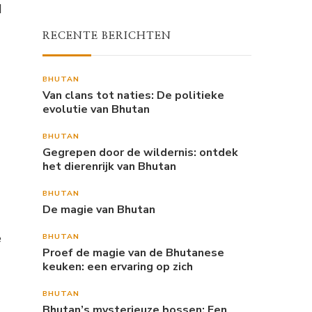
d
RECENTE BERICHTEN
BHUTAN
Van clans tot naties: De politieke
evolutie van Bhutan
BHUTAN
Gegrepen door de wildernis: ontdek
het dierenrijk van Bhutan
BHUTAN
De magie van Bhutan
e
BHUTAN
Proef de magie van de Bhutanese
keuken: een ervaring op zich
BHUTAN
Bhutan’s mysterieuze bossen: Een