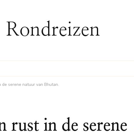
 Rondreizen
n de serene natuur van Bhutan.
 rust in de serene