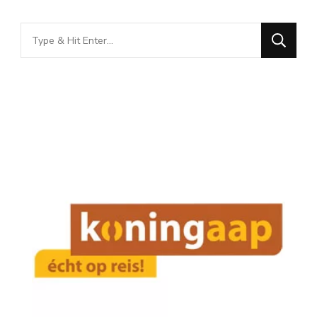
Looking
for
Something?